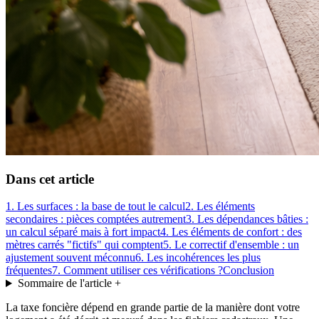
Dans cet article
1. Les surfaces : la base de tout le calcul
2. Les éléments
secondaires : pièces comptées autrement
3. Les dépendances bâties :
un calcul séparé mais à fort impact
4. Les éléments de confort : des
mètres carrés "fictifs" qui comptent
5. Le correctif d'ensemble : un
ajustement souvent méconnu
6. Les incohérences les plus
fréquentes
7. Comment utiliser ces vérifications ?
Conclusion
Sommaire de l'article
+
La taxe foncière dépend en grande partie de la manière dont votre