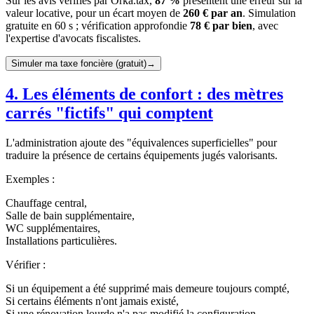
Sur les avis vérifiés par Orka.tax,
87 %
présentent une erreur sur la
valeur locative, pour un écart moyen de
260 € par an
. Simulation
gratuite en 60 s ; vérification approfondie
78 € par bien
, avec
l'expertise d'avocats fiscalistes.
Simuler ma taxe foncière (gratuit)
→
4. Les éléments de confort : des mètres
carrés "fictifs" qui comptent
L'administration ajoute des "équivalences superficielles" pour
traduire la présence de certains équipements jugés valorisants.
Exemples :
Chauffage central,
Salle de bain supplémentaire,
WC supplémentaires,
Installations particulières.
Vérifier :
Si un équipement a été supprimé mais demeure toujours compté,
Si certains éléments n'ont jamais existé,
Si une rénovation lourde n'a pas modifié la configuration.