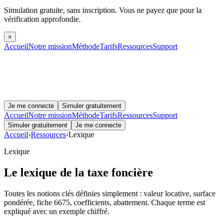
Simulation gratuite, sans inscription.
Vous ne payez que pour la
vérification approfondie.
×
Accueil
Notre mission
Méthode
Tarifs
Ressources
Support
Je me connecte
Simuler gratuitement
Accueil
Notre mission
Méthode
Tarifs
Ressources
Support
Simuler gratuitement
Je me connecte
Accueil
›
Ressources
›
Lexique
Lexique
Le lexique de la
taxe foncière
Toutes les notions clés définies simplement : valeur locative, surface
pondérée, fiche 6675, coefficients, abattement. Chaque terme est
expliqué avec un exemple chiffré.