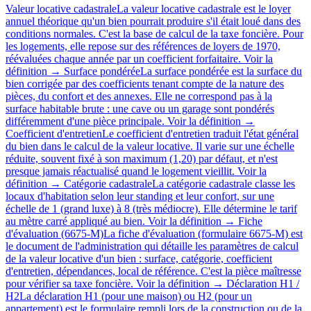
Valeur locative cadastrale
La valeur locative cadastrale est le loyer
annuel théorique qu'un bien pourrait produire s'il était loué dans des
conditions normales. C'est la base de calcul de la taxe foncière. Pour
les logements, elle repose sur des références de loyers de 1970,
réévaluées chaque année par un coefficient forfaitaire.
Voir la
définition →
Surface pondérée
La surface pondérée est la surface du
bien corrigée par des coefficients tenant compte de la nature des
pièces, du confort et des annexes. Elle ne correspond pas à la
surface habitable brute : une cave ou un garage sont pondérés
différemment d'une pièce principale.
Voir la définition →
Coefficient d'entretien
Le coefficient d'entretien traduit l'état général
du bien dans le calcul de la valeur locative. Il varie sur une échelle
réduite, souvent fixé à son maximum (1,20) par défaut, et n'est
presque jamais réactualisé quand le logement vieillit.
Voir la
définition →
Catégorie cadastrale
La catégorie cadastrale classe les
locaux d'habitation selon leur standing et leur confort, sur une
échelle de 1 (grand luxe) à 8 (très médiocre). Elle détermine le tarif
au mètre carré appliqué au bien.
Voir la définition →
Fiche
d'évaluation (6675-M)
La fiche d'évaluation (formulaire 6675-M) est
le document de l'administration qui détaille les paramètres de calcul
de la valeur locative d'un bien : surface, catégorie, coefficient
d'entretien, dépendances, local de référence. C'est la pièce maîtresse
pour vérifier sa taxe foncière.
Voir la définition →
Déclaration H1 /
H2
La déclaration H1 (pour une maison) ou H2 (pour un
appartement) est le formulaire rempli lors de la construction ou de la