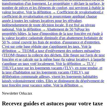
transformation d'un logement. Le propriétaire y déclare la surface, le
nombre de pièces et les éléments de confort, qui serviront à établir la
valeur locative.
Voir la définition →
Coefficient de revalorisation
Le
coefficient de revalorisation est le pourcentage appliqué chaque
année à toutes les valeurs locatives pour les réévaluer,
indépendamment de toute décision locale. Il est fixé au niveau
national.
Voir la définition →
Abattement de 50 %
Pour les
propriétés bâties, la base d'imposition de la taxe foncière est égale à
la valeur locative cadastrale diminuée d'un abattement forfaitaire de
50 %, censé couvrir les frais de gestion, d'assurance et d'entretien.
C'est sur cette base réduite que s'appliquent les taux.
Voir la
définition →
TEOM
La taxe d'enlèvement des ordures ménagères
(TEOM) finance la collecte des déchets. Elle figure sur l'avis de taxe
foncière et se calcule sur la même base (la valeur locative), à laquelle
s'applique un taux voté localement.
Voir la définition →
TLV /
THLV
La taxe sur les logements vacants (TLV), en zone tendue, et
la taxe d'habitation sur les logements vacants (THLV), sur
délibération communale ailleurs, visent les logements habitables
laissés volontairement vides. Elles se distinguent du dégrèvement de
taxe foncière pour vacance subie.
Voir la définition →
Newsletter Orka.tax
Recevez guides et astuces pour votre taxe