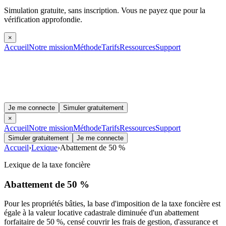
Simulation gratuite, sans inscription.
Vous ne payez que pour la
vérification approfondie.
×
Accueil
Notre mission
Méthode
Tarifs
Ressources
Support
Je me connecte
Simuler gratuitement
×
Accueil
Notre mission
Méthode
Tarifs
Ressources
Support
Simuler gratuitement
Je me connecte
Accueil
›
Lexique
›
Abattement de 50 %
Lexique de la taxe foncière
Abattement de 50 %
Pour les propriétés bâties, la base d'imposition de la taxe foncière est
égale à la valeur locative cadastrale diminuée d'un abattement
forfaitaire de 50 %, censé couvrir les frais de gestion, d'assurance et