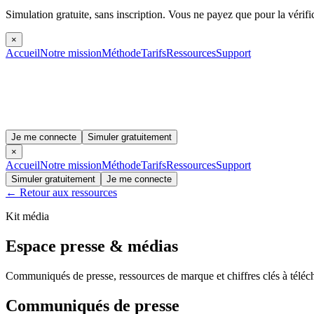
Simulation gratuite, sans inscription.
Vous ne payez que pour la vérifi
×
Accueil
Notre mission
Méthode
Tarifs
Ressources
Support
Je me connecte
Simuler gratuitement
×
Accueil
Notre mission
Méthode
Tarifs
Ressources
Support
Simuler gratuitement
Je me connecte
← Retour aux ressources
Kit média
Espace presse & médias
Communiqués de presse, ressources de marque et chiffres clés à télécharg
Communiqués de presse