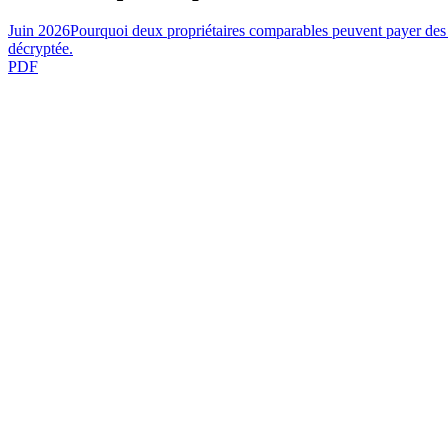
Juin 2026
Pourquoi deux propriétaires comparables peuvent payer des t
décryptée.
PDF