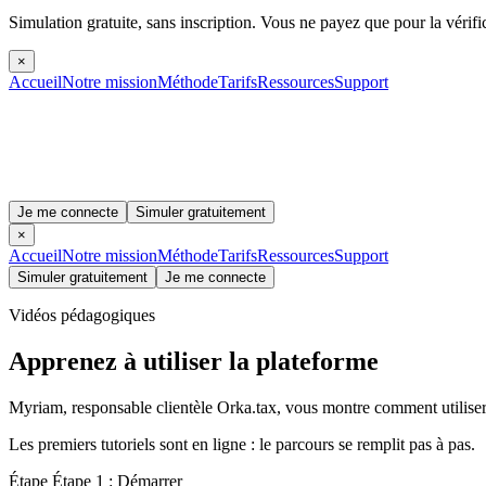
Simulation gratuite, sans inscription.
Vous ne payez que pour la vérifi
×
Accueil
Notre mission
Méthode
Tarifs
Ressources
Support
Je me connecte
Simuler gratuitement
×
Accueil
Notre mission
Méthode
Tarifs
Ressources
Support
Simuler gratuitement
Je me connecte
Vidéos pédagogiques
Apprenez à utiliser
la plateforme
Myriam, responsable clientèle Orka.tax, vous montre comment utiliser c
Les premiers tutoriels sont en ligne : le parcours se remplit pas à pas.
Étape Étape 1 : Démarrer