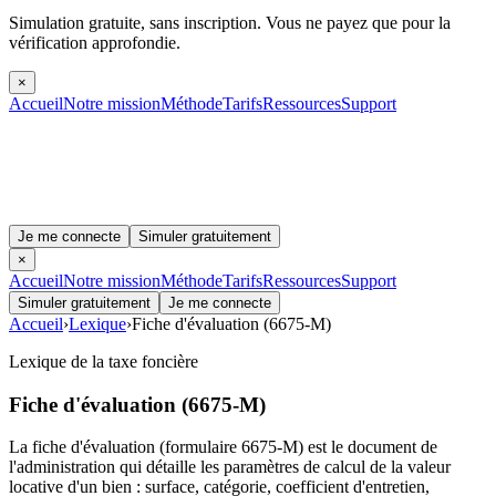
Simulation gratuite, sans inscription.
Vous ne payez que pour la
vérification approfondie.
×
Accueil
Notre mission
Méthode
Tarifs
Ressources
Support
Je me connecte
Simuler gratuitement
×
Accueil
Notre mission
Méthode
Tarifs
Ressources
Support
Simuler gratuitement
Je me connecte
Accueil
›
Lexique
›
Fiche d'évaluation (6675-M)
Lexique de la taxe foncière
Fiche d'évaluation (6675-M)
La fiche d'évaluation (formulaire 6675-M) est le document de
l'administration qui détaille les paramètres de calcul de la valeur
locative d'un bien : surface, catégorie, coefficient d'entretien,