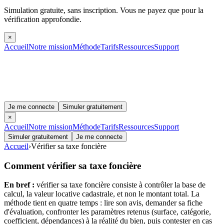
Simulation gratuite, sans inscription.
Vous ne payez que pour la
vérification approfondie.
×
Accueil
Notre mission
Méthode
Tarifs
Ressources
Support
Je me connecte
Simuler gratuitement
×
Accueil
Notre mission
Méthode
Tarifs
Ressources
Support
Simuler gratuitement
Je me connecte
Accueil
›
Vérifier sa taxe foncière
Comment vérifier sa taxe foncière
En bref :
vérifier sa taxe foncière consiste à contrôler la base de
calcul, la valeur locative cadastrale, et non le montant total. La
méthode tient en quatre temps : lire son avis, demander sa fiche
d'évaluation, confronter les paramètres retenus (surface, catégorie,
coefficient, dépendances) à la réalité du bien, puis contester en cas