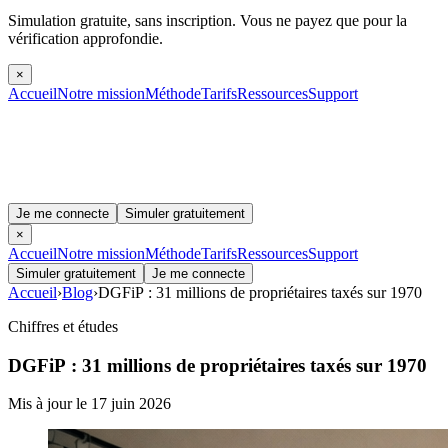
Simulation gratuite, sans inscription.
Vous ne payez que pour la
vérification approfondie.
×
Accueil
Notre mission
Méthode
Tarifs
Ressources
Support
Je me connecte
Simuler gratuitement
×
Accueil
Notre mission
Méthode
Tarifs
Ressources
Support
Simuler gratuitement
Je me connecte
Accueil
›
Blog
›
DGFiP : 31 millions de propriétaires taxés sur 1970
Chiffres et études
DGFiP : 31 millions de propriétaires taxés sur 1970
Mis à jour le 17 juin 2026