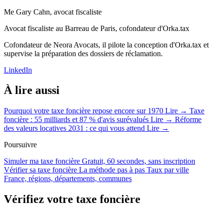
Me Gary Cahn, avocat fiscaliste
Avocat fiscaliste au Barreau de Paris, cofondateur d'Orka.tax
Cofondateur de Neora Avocats, il pilote la conception d'Orka.tax et
supervise la préparation des dossiers de réclamation.
LinkedIn
À lire aussi
Pourquoi votre taxe foncière repose encore sur 1970
Lire →
Taxe
foncière : 55 milliards et 87 % d'avis surévalués
Lire →
Réforme
des valeurs locatives 2031 : ce qui vous attend
Lire →
Poursuivre
Simuler ma taxe foncière
Gratuit, 60 secondes, sans inscription
Vérifier sa taxe foncière
La méthode pas à pas
Taux par ville
France, régions, départements, communes
Vérifiez votre taxe foncière