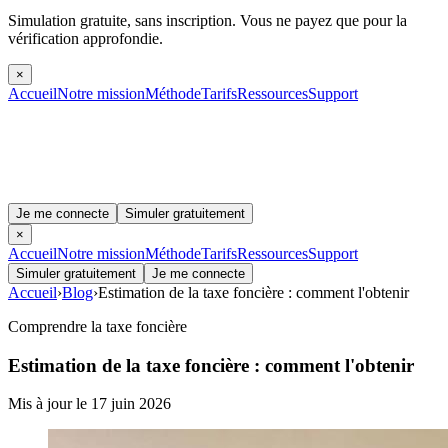
Simulation gratuite, sans inscription.
Vous ne payez que pour la
vérification approfondie.
×
Accueil
Notre mission
Méthode
Tarifs
Ressources
Support
Je me connecte
Simuler gratuitement
×
Accueil
Notre mission
Méthode
Tarifs
Ressources
Support
Simuler gratuitement
Je me connecte
Accueil
›
Blog
›
Estimation de la taxe foncière : comment l'obtenir
Comprendre la taxe foncière
Estimation de la taxe foncière : comment l'obtenir
Mis à jour le 17 juin 2026