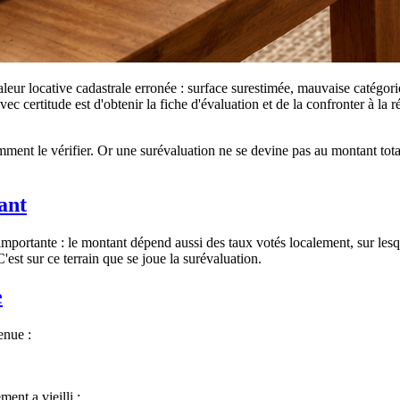
aleur locative cadastrale erronée : surface surestimée, mauvaise catégor
c certitude est d'obtenir la fiche d'évaluation et de la confronter à la 
ment le vérifier. Or une surévaluation ne se devine pas au montant total : 
ant
portante : le montant dépend aussi des taux votés localement, sur lesque
C'est sur ce terrain que se joue la surévaluation.
e
enue :
ent a vieilli ;