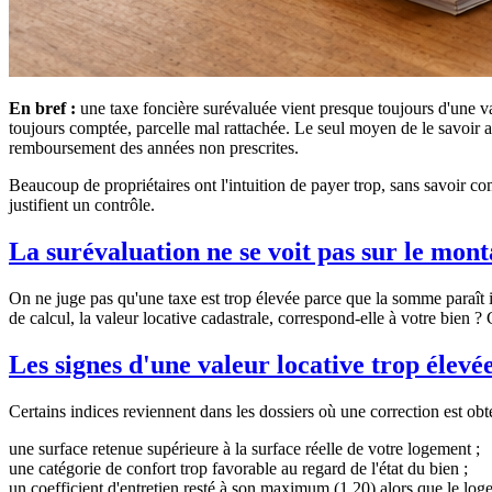
En bref :
une taxe foncière surévaluée vient presque toujours d'une v
toujours comptée, parcelle mal rattachée. Le seul moyen de le savoir ave
remboursement des années non prescrites.
Beaucoup de propriétaires ont l'intuition de payer trop, sans savoir com
justifient un contrôle.
La surévaluation ne se voit pas sur le mont
On ne juge pas qu'une taxe est trop élevée parce que la somme paraît im
de calcul, la valeur locative cadastrale, correspond-elle à votre bien ? 
Les signes d'une valeur locative trop élevé
Certains indices reviennent dans les dossiers où une correction est obt
une surface retenue supérieure à la surface réelle de votre logement ;
une catégorie de confort trop favorable au regard de l'état du bien ;
un coefficient d'entretien resté à son maximum (1,20) alors que le logem