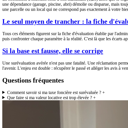
une dépendance (garage, piscine, abri) démolie ou disparue, mais toujo
une parcelle ou un local qui ne correspond pas exactement à votre bie
Le seul moyen de trancher : la fiche d'éval
Tous ces éléments figurent sur la fiche d'évaluation établie par l'a
puis confronter chaque paramètre à la réalité. C'est là que les écarts ap
Si la base est fausse, elle se corrige
Une surévaluation avérée n'est pas une fatalité. Une réclamation permet
l'avenir. L'enjeu est double : récupérer le passé et alléger les avis à ven
Questions fréquentes
Comment savoir si ma taxe foncière est surévaluée ?
+
Que faire si ma valeur locative est trop élevée ?
+