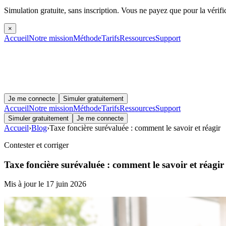
Simulation gratuite, sans inscription.
Vous ne payez que pour la vérifi
×
Accueil
Notre mission
Méthode
Tarifs
Ressources
Support
Je me connecte
Simuler gratuitement
Accueil
Notre mission
Méthode
Tarifs
Ressources
Support
Simuler gratuitement
Je me connecte
Accueil
›
Blog
›
Taxe foncière surévaluée : comment le savoir et réagir
Contester et corriger
Taxe foncière surévaluée : comment le savoir et réagir
Mis à jour le 17 juin 2026