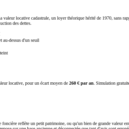
 la valeur locative cadastrale, un loyer théorique hérité de 1970, sans rap
duction des dettes.
I
t au-dessus d'un seuil
teint
aleur locative, pour un écart moyen de
260 € par an
. Simulation gratuit
foncière reflète un petit patrimoine, ou qu'un bien de grande valeur ent
 repose sur une base ancienne et déconnectée que tant d'avis sont erroné