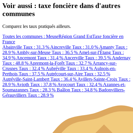
Voir aussi : taxe foncière dans d'autres
communes
Comparez les taux pratiqués ailleurs.
Toutes les communes : Meuse
Région Grand Est
Taxe foncière en
France
Abainville
Taux : 31.3 %
Aincreville
Taux : 31.0 %
Amanty
Taux :
28.9 %
Ambly-sur-Meuse
Taux : 36.5 %
Amel-sur-l'Étang
Taux :
34.9 %
Ancemont
Taux : 31.4 %
Ancerville
Taux : 39.5 %
Andernay
Taux : 48.8 %
Apremont-la-Forêt
Taux : 32.7 %
Arrancy-sur-
Crusnes
Taux : 32.4 %
Aubréville
Taux : 33.4 %
Aulnois-en-
Perthois
Taux : 37.5 %
Autrécourt-sur-Aire
Taux : 32.5 %
Autréville-Saint-Lambert
Taux : 36.4 %
Avillers-Sainte-Croix
Taux :
28.9 %
Avioth
Taux : 37.8 %
Avocourt
Taux : 32.4 %
Azannes-et-
Soumazannes
Taux : 28.3 %
Baâlon
Taux : 34.8 %
Badonvilliers-
Gérauvilliers
Taux : 28.9 %