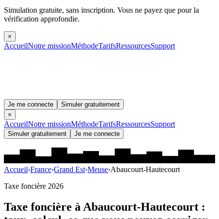
Simulation gratuite, sans inscription.
Vous ne payez que pour la
vérification approfondie.
×
Accueil
Notre mission
Méthode
Tarifs
Ressources
Support
Je me connecte
Simuler gratuitement
×
Accueil
Notre mission
Méthode
Tarifs
Ressources
Support
Simuler gratuitement
Je me connecte
Accueil
›
France
›
Grand Est
›
Meuse
›
Abaucourt-Hautecourt
Taxe foncière 2026
Taxe foncière à
Abaucourt-Hautecourt
: