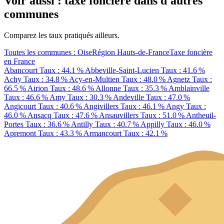
Voir aussi : taxe foncière dans d'autres
communes
Comparez les taux pratiqués ailleurs.
Toutes les communes : Oise
Région Hauts-de-France
Taxe foncière
en France
Abancourt
Taux : 44.1 %
Abbeville-Saint-Lucien
Taux : 41.6 %
Achy
Taux : 34.8 %
Acy-en-Multien
Taux : 48.0 %
Agnetz
Taux :
66.5 %
Airion
Taux : 48.6 %
Allonne
Taux : 35.3 %
Amblainville
Taux : 46.6 %
Amy
Taux : 30.3 %
Andeville
Taux : 47.0 %
Angicourt
Taux : 40.6 %
Angivillers
Taux : 46.1 %
Angy
Taux :
46.0 %
Ansacq
Taux : 47.6 %
Ansauvillers
Taux : 51.0 %
Antheuil-
Portes
Taux : 36.6 %
Antilly
Taux : 40.7 %
Appilly
Taux : 46.0 %
Apremont
Taux : 43.3 %
Armancourt
Taux : 42.1 %