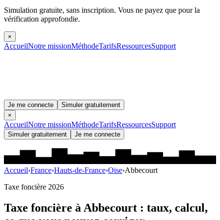
Simulation gratuite, sans inscription.
Vous ne payez que pour la
vérification approfondie.
×
Accueil
Notre mission
Méthode
Tarifs
Ressources
Support
Je me connecte
Simuler gratuitement
×
Accueil
Notre mission
Méthode
Tarifs
Ressources
Support
Simuler gratuitement
Je me connecte
Accueil
›
France
›
Hauts-de-France
›
Oise
›
Abbecourt
Taxe foncière 2026
Taxe foncière à
Abbecourt
: taux, calcul,