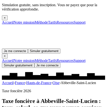
Simulation gratuite, sans inscription.
Vous ne payez que pour la
vérification approfondie.
×
Accueil
Notre mission
Méthode
Tarifs
Ressources
Support
Je me connecte
Simuler gratuitement
×
Accueil
Notre mission
Méthode
Tarifs
Ressources
Support
Simuler gratuitement
Je me connecte
Accueil
›
France
›
Hauts-de-France
›
Oise
›
Abbeville-Saint-Lucien
Taxe foncière 2026
Taxe foncière à
Abbeville-Saint-Lucien
: