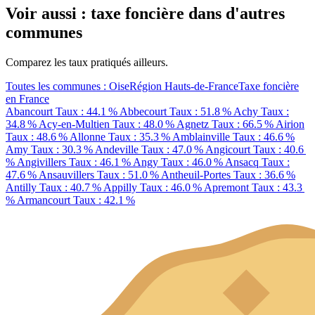
Voir aussi : taxe foncière dans d'autres
communes
Comparez les taux pratiqués ailleurs.
Toutes les communes : Oise
Région Hauts-de-France
Taxe foncière
en France
Abancourt
Taux : 44.1 %
Abbecourt
Taux : 51.8 %
Achy
Taux :
34.8 %
Acy-en-Multien
Taux : 48.0 %
Agnetz
Taux : 66.5 %
Airion
Taux : 48.6 %
Allonne
Taux : 35.3 %
Amblainville
Taux : 46.6 %
Amy
Taux : 30.3 %
Andeville
Taux : 47.0 %
Angicourt
Taux : 40.6
%
Angivillers
Taux : 46.1 %
Angy
Taux : 46.0 %
Ansacq
Taux :
47.6 %
Ansauvillers
Taux : 51.0 %
Antheuil-Portes
Taux : 36.6 %
Antilly
Taux : 40.7 %
Appilly
Taux : 46.0 %
Apremont
Taux : 43.3
%
Armancourt
Taux : 42.1 %