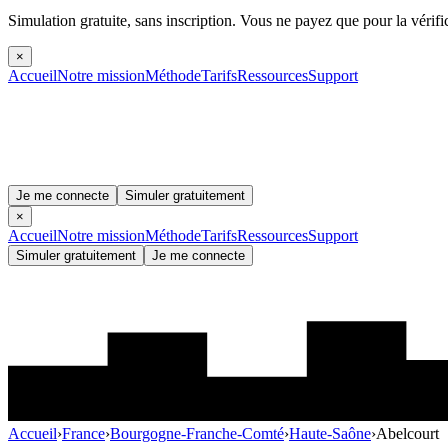
Simulation gratuite, sans inscription.
Vous ne payez que pour la vérifi
×
Accueil
Notre mission
Méthode
Tarifs
Ressources
Support
Je me connecte
Simuler gratuitement
×
Accueil
Notre mission
Méthode
Tarifs
Ressources
Support
Simuler gratuitement
Je me connecte
Accueil
›
France
›
Bourgogne-Franche-Comté
›
Haute-Saône
›
Abelcourt