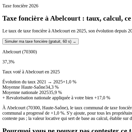
Taxe foncière 2026
Taxe foncière à
Abelcourt
: taux, calcul, c
Le taux de taxe foncière à Abelcourt en 2025, son évolution depuis 2021
Simuler ma taxe foncière (gratuit, 60 s)
→
Abelcourt
(70300)
37,3
%
Taux voté à Abelcourt en 2025
Évolution du taux 2021 → 2025
+1,0 %
Moyenne Haute-Saône
34,3 %
Moyenne nationale 2025
35,9 %
+
Revalorisation nationale appliquée à votre bien
+17,0 %
À Abelcourt (70300, Haute-Saône), le taux communal de taxe foncière
communal a progressé de +1,0 %. S'y ajoute, pour tous les propriéta
conteste pas ; la valeur locative qui sert de base au calcul, établie su
Pourquoi vous ne pouvez pas contester ce 