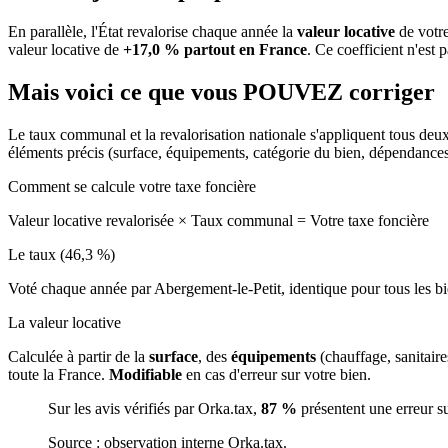
En parallèle, l'État revalorise chaque année la
valeur locative
de votre
valeur locative de
+17,0 % partout en France
. Ce coefficient n'est 
Mais voici ce que vous
POUVEZ
corriger
Le taux communal et la revalorisation nationale s'appliquent tous deu
éléments précis (surface, équipements, catégorie du bien, dépendance
Comment se calcule votre taxe foncière
Valeur locative revalorisée
×
Taux communal
=
Votre taxe foncière
Le taux (46,3 %)
Voté chaque année par Abergement-le-Petit, identique pour tous les 
La valeur locative
Calculée à partir de la
surface
, des
équipements
(chauffage, sanitair
toute la France.
Modifiable
en cas d'erreur sur votre bien.
Sur les avis vérifiés par Orka.tax,
87 %
présentent une erreur s
Source : observation interne Orka.tax.