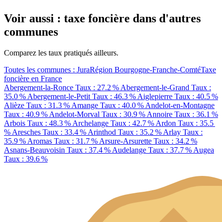
Voir aussi : taxe foncière dans d'autres
communes
Comparez les taux pratiqués ailleurs.
Toutes les communes : Jura
Région Bourgogne-Franche-Comté
Taxe
foncière en France
Abergement-la-Ronce
Taux : 27.2 %
Abergement-le-Grand
Taux :
35.0 %
Abergement-le-Petit
Taux : 46.3 %
Aiglepierre
Taux : 40.5 %
Alièze
Taux : 31.3 %
Amange
Taux : 40.0 %
Andelot-en-Montagne
Taux : 40.9 %
Andelot-Morval
Taux : 30.9 %
Annoire
Taux : 36.1 %
Arbois
Taux : 48.3 %
Archelange
Taux : 42.7 %
Ardon
Taux : 35.5
%
Aresches
Taux : 33.4 %
Arinthod
Taux : 35.2 %
Arlay
Taux :
35.9 %
Aromas
Taux : 31.7 %
Arsure-Arsurette
Taux : 34.2 %
Asnans-Beauvoisin
Taux : 37.4 %
Audelange
Taux : 37.7 %
Augea
Taux : 39.6 %