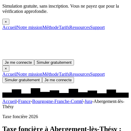
Simulation gratuite, sans inscription.
Vous ne payez que pour la
vérification approfondie.
×
Accueil
Notre mission
Méthode
Tarifs
Ressources
Support
Je me connecte
Simuler gratuitement
×
Accueil
Notre mission
Méthode
Tarifs
Ressources
Support
Simuler gratuitement
Je me connecte
Accueil
›
France
›
Bourgogne-Franche-Comté
›
Jura
›
Abergement-lès-
Thésy
Taxe foncière 2026
Taxe foncière à
Abergement-lès-Thésy
: