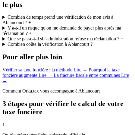
le plus
Combien de temps prend une vérification de mon avis à
Ablancourt ?
+
Y a-t-il un risque qu'on me demande de payer plus après ma
réclamation ?
+
Que se passe-t-il si l'administration refuse ma réclamation ?
+
Combien coûte la vérification à Ablancourt ?
+
Pour aller plus loin
Vérifier sa taxe foncière : la méthode
Lire →
Pourquoi la taxe
foncière augmente
Lire →
La fracture fiscale entre communes
Lire
→
Comment Orka.tax vous accompagne à Ablancourt
3 étapes pour vérifier le calcul de votre
taxe foncière
1
On récupère votre fiche cadastrale officielle