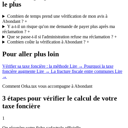
le plus
Combien de temps prend une vérification de mon avis à
Abondant ?
+
Y a-t-il un risque qu'on me demande de payer plus après ma
réclamation ?
+
Que se passe-t-il si l'administration refuse ma réclamation ?
+
Combien coûte la vérification à Abondant ?
+
Pour aller plus loin
Vérifier sa taxe foncière : la méthode
Lire →
Pourquoi la taxe
foncière augmente
Lire →
La fracture fiscale entre communes
Lire
→
Comment Orka.tax vous accompagne à Abondant
3 étapes pour vérifier le calcul de votre
taxe foncière
1
On récupère votre fiche cadastrale officielle