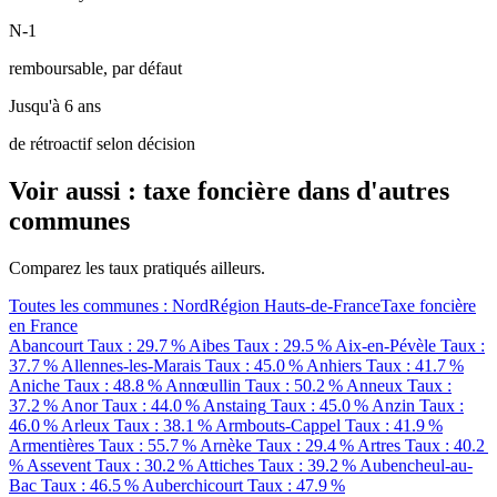
N-1
remboursable, par défaut
Jusqu'à 6 ans
de rétroactif selon décision
Voir aussi : taxe foncière dans d'autres
communes
Comparez les taux pratiqués ailleurs.
Toutes les communes : Nord
Région Hauts-de-France
Taxe foncière
en France
Abancourt
Taux : 29.7 %
Aibes
Taux : 29.5 %
Aix-en-Pévèle
Taux :
37.7 %
Allennes-les-Marais
Taux : 45.0 %
Anhiers
Taux : 41.7 %
Aniche
Taux : 48.8 %
Annœullin
Taux : 50.2 %
Anneux
Taux :
37.2 %
Anor
Taux : 44.0 %
Anstaing
Taux : 45.0 %
Anzin
Taux :
46.0 %
Arleux
Taux : 38.1 %
Armbouts-Cappel
Taux : 41.9 %
Armentières
Taux : 55.7 %
Arnèke
Taux : 29.4 %
Artres
Taux : 40.2
%
Assevent
Taux : 30.2 %
Attiches
Taux : 39.2 %
Aubencheul-au-
Bac
Taux : 46.5 %
Auberchicourt
Taux : 47.9 %