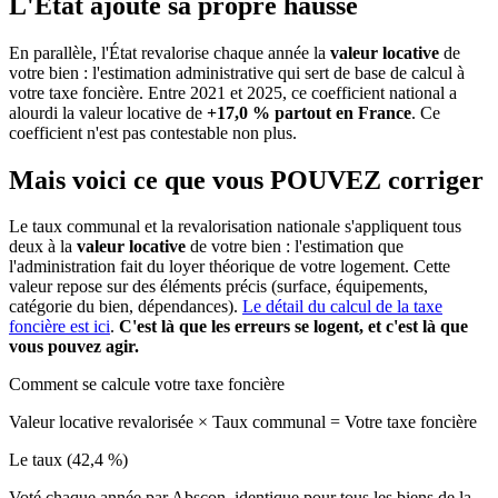
L'État ajoute sa propre hausse
En parallèle, l'État revalorise chaque année la
valeur locative
de
votre bien : l'estimation administrative qui sert de base de calcul à
votre taxe foncière. Entre 2021 et 2025, ce coefficient national a
alourdi la valeur locative de
+17,0 % partout en France
. Ce
coefficient n'est pas contestable non plus.
Mais voici ce que vous
POUVEZ
corriger
Le taux communal et la revalorisation nationale s'appliquent tous
deux à la
valeur locative
de votre bien : l'estimation que
l'administration fait du loyer théorique de votre logement. Cette
valeur repose sur des éléments précis (surface, équipements,
catégorie du bien, dépendances).
Le détail du calcul de la taxe
foncière est ici
.
C'est là que les erreurs se logent, et c'est là que
vous pouvez agir.
Comment se calcule votre taxe foncière
Valeur locative revalorisée
×
Taux communal
=
Votre taxe foncière
Le taux (42,4 %)
Voté chaque année par Abscon, identique pour tous les biens de la