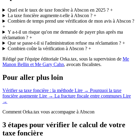
Quel est le taux de taxe foncière à Abscon en 2025 ?
+
La taxe foncière augmente-t-elle à Abscon ?
+
Combien de temps prend une vérification de mon avis à Abscon ?
+
Y a-t-il un risque qu'on me demande de payer plus après ma
réclamation ?
+
Que se passe-t-il si l'administration refuse ma réclamation ?
+
Combien coûte la vérification à Abscon ?
+
Rédigé par l'équipe éditoriale Orka.tax, sous la supervision de
Me
Manon Bellin et Me Gary Cahn
, avocats fiscalistes.
Pour aller plus loin
Vérifier sa taxe foncière : la méthode
Lire →
Pourquoi la taxe
foncière augmente
Lire →
La fracture fiscale entre communes
Lire
→
Comment Orka.tax vous accompagne à Abscon
3 étapes pour vérifier le calcul de votre
taxe foncière