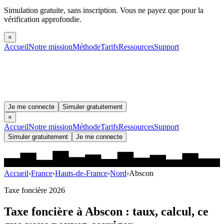
Simulation gratuite, sans inscription.
Vous ne payez que pour la
vérification approfondie.
×
Accueil
Notre mission
Méthode
Tarifs
Ressources
Support
Je me connecte
Simuler gratuitement
×
Accueil
Notre mission
Méthode
Tarifs
Ressources
Support
Simuler gratuitement
Je me connecte
Accueil
›
France
›
Hauts-de-France
›
Nord
›
Abscon
Taxe foncière 2026
Taxe foncière à
Abscon
: taux, calcul, ce