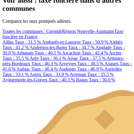
Voir aussi : taxe foncière dans d'autres
communes
Comparez les taux pratiqués ailleurs.
Toutes les communes : Gironde
Région Nouvelle-Aquitaine
Taxe
foncière en France
Aillas
Taux : 31.5 %
Ambarès-et-Lagrave
Taux : 50.9 %
Ambès
Taux : 41.2 %
Andernos-les-Bains
Taux : 34.7 %
Anglade
Taux :
30.0 %
Arbanats
Taux : 40.1 %
Arcachon
Taux : 42.4 %
Arcins
Taux : 35.5 %
Arès
Taux : 36.1 %
Arsac
Taux : 37.5 %
Artigues-
près-Bordeaux
Taux : 46.3 %
Arveyres
Taux : 38.5 %
Asques
Taux :
41.6 %
Aubiac
Taux : 40.4 %
Audenge
Taux : 46.9 %
Auriolles
Taux : 33.1 %
Auros
Taux : 33.9 %
Avensan
Taux : 35.5 %
Ayguemorte-les-Graves
Taux : 40.5 %
Bagas
Taux : 36.0 %