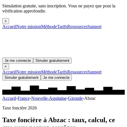
Simulation gratuite, sans inscription.
Vous ne payez que pour la
vérification approfondie.
×
Accueil
Notre mission
Méthode
Tarifs
Ressources
Support
Je me connecte
Simuler gratuitement
×
Accueil
Notre mission
Méthode
Tarifs
Ressources
Support
Simuler gratuitement
Je me connecte
Accueil
›
France
›
Nouvelle-Aquitaine
›
Gironde
›
Abzac
Taxe foncière 2026
Taxe foncière à
Abzac
: taux, calcul, ce