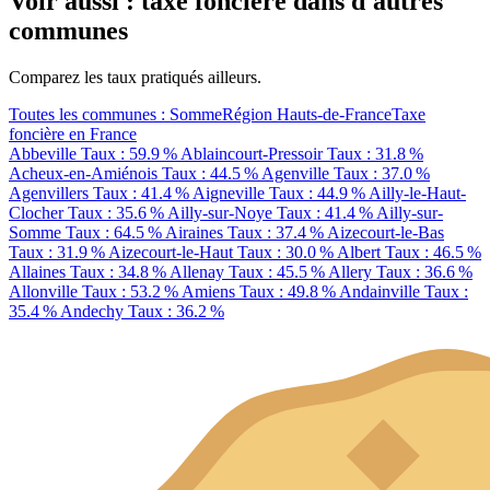
Voir aussi : taxe foncière dans d'autres
communes
Comparez les taux pratiqués ailleurs.
Toutes les communes : Somme
Région Hauts-de-France
Taxe
foncière en France
Abbeville
Taux : 59.9 %
Ablaincourt-Pressoir
Taux : 31.8 %
Acheux-en-Amiénois
Taux : 44.5 %
Agenville
Taux : 37.0 %
Agenvillers
Taux : 41.4 %
Aigneville
Taux : 44.9 %
Ailly-le-Haut-
Clocher
Taux : 35.6 %
Ailly-sur-Noye
Taux : 41.4 %
Ailly-sur-
Somme
Taux : 64.5 %
Airaines
Taux : 37.4 %
Aizecourt-le-Bas
Taux : 31.9 %
Aizecourt-le-Haut
Taux : 30.0 %
Albert
Taux : 46.5 %
Allaines
Taux : 34.8 %
Allenay
Taux : 45.5 %
Allery
Taux : 36.6 %
Allonville
Taux : 53.2 %
Amiens
Taux : 49.8 %
Andainville
Taux :
35.4 %
Andechy
Taux : 36.2 %