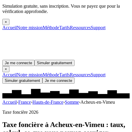
Simulation gratuite, sans inscription.
Vous ne payez que pour la
vérification approfondie.
×
Accueil
Notre mission
Méthode
Tarifs
Ressources
Support
Je me connecte
Simuler gratuitement
×
Accueil
Notre mission
Méthode
Tarifs
Ressources
Support
Simuler gratuitement
Je me connecte
Accueil
›
France
›
Hauts-de-France
›
Somme
›
Acheux-en-Vimeu
Taxe foncière 2026
Taxe foncière à
Acheux-en-Vimeu
: taux,