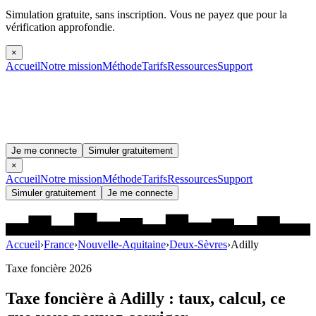
Simulation gratuite, sans inscription.
Vous ne payez que pour la
vérification approfondie.
×
Accueil
Notre mission
Méthode
Tarifs
Ressources
Support
Je me connecte
Simuler gratuitement
×
Accueil
Notre mission
Méthode
Tarifs
Ressources
Support
Simuler gratuitement
Je me connecte
Accueil
›
France
›
Nouvelle-Aquitaine
›
Deux-Sèvres
›
Adilly
Taxe foncière 2026
Taxe foncière à
Adilly
: taux, calcul, ce