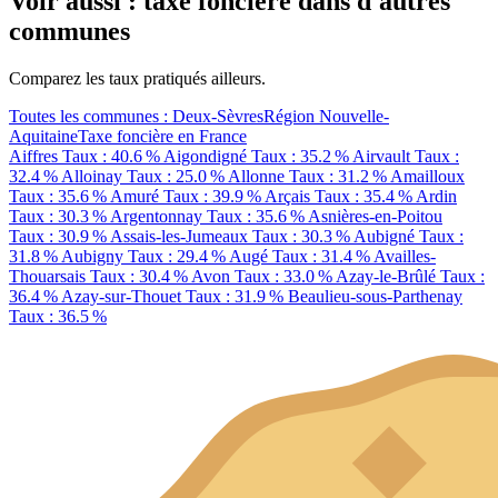
Voir aussi : taxe foncière dans d'autres
communes
Comparez les taux pratiqués ailleurs.
Toutes les communes : Deux-Sèvres
Région Nouvelle-
Aquitaine
Taxe foncière en France
Aiffres
Taux : 40.6 %
Aigondigné
Taux : 35.2 %
Airvault
Taux :
32.4 %
Alloinay
Taux : 25.0 %
Allonne
Taux : 31.2 %
Amailloux
Taux : 35.6 %
Amuré
Taux : 39.9 %
Arçais
Taux : 35.4 %
Ardin
Taux : 30.3 %
Argentonnay
Taux : 35.6 %
Asnières-en-Poitou
Taux : 30.9 %
Assais-les-Jumeaux
Taux : 30.3 %
Aubigné
Taux :
31.8 %
Aubigny
Taux : 29.4 %
Augé
Taux : 31.4 %
Availles-
Thouarsais
Taux : 30.4 %
Avon
Taux : 33.0 %
Azay-le-Brûlé
Taux :
36.4 %
Azay-sur-Thouet
Taux : 31.9 %
Beaulieu-sous-Parthenay
Taux : 36.5 %