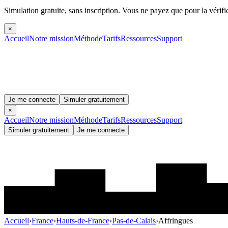
Simulation gratuite, sans inscription.
Vous ne payez que pour la vérifi
×
Accueil
Notre mission
Méthode
Tarifs
Ressources
Support
Je me connecte
Simuler gratuitement
×
Accueil
Notre mission
Méthode
Tarifs
Ressources
Support
Simuler gratuitement
Je me connecte
Accueil
›
France
›
Hauts-de-France
›
Pas-de-Calais
›
Affringues