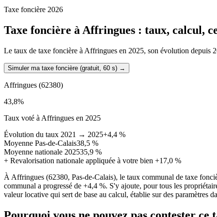
Taxe foncière 2026
Taxe foncière à
Affringues
: taux, calcul, 
Le taux de taxe foncière à Affringues en 2025, son évolution depuis 202
Simuler ma taxe foncière (gratuit, 60 s)
→
Affringues
(62380)
43,8
%
Taux voté à Affringues en 2025
Évolution du taux 2021 → 2025
+4,4 %
Moyenne Pas-de-Calais
38,5 %
Moyenne nationale 2025
35,9 %
+
Revalorisation nationale appliquée à votre bien
+17,0 %
À Affringues (62380, Pas-de-Calais), le taux communal de taxe fonci
communal a progressé de +4,4 %. S'y ajoute, pour tous les propriétair
valeur locative qui sert de base au calcul, établie sur des paramètres d
Pourquoi vous ne pouvez pas contester ce 