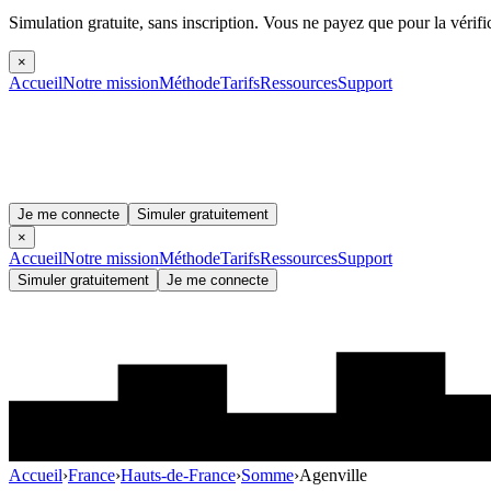
Simulation gratuite, sans inscription.
Vous ne payez que pour la vérifi
×
Accueil
Notre mission
Méthode
Tarifs
Ressources
Support
Je me connecte
Simuler gratuitement
×
Accueil
Notre mission
Méthode
Tarifs
Ressources
Support
Simuler gratuitement
Je me connecte
Accueil
›
France
›
Hauts-de-France
›
Somme
›
Agenville