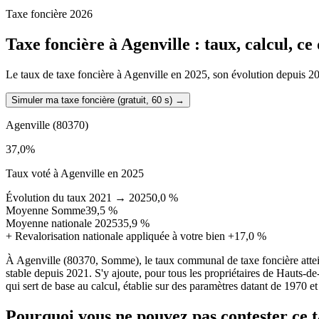
Taxe foncière 2026
Taxe foncière à
Agenville
: taux, calcul, c
Le taux de taxe foncière à Agenville en 2025, son évolution depuis 2021
Simuler ma taxe foncière (gratuit, 60 s)
→
Agenville
(80370)
37,0
%
Taux voté à Agenville en 2025
Évolution du taux 2021 → 2025
0,0 %
Moyenne Somme
39,5 %
Moyenne nationale 2025
35,9 %
+
Revalorisation nationale appliquée à votre bien
+17,0 %
À Agenville (80370, Somme), le taux communal de taxe foncière atte
stable depuis 2021. S'y ajoute, pour tous les propriétaires de Hauts-d
qui sert de base au calcul, établie sur des paramètres datant de 1970 et
Pourquoi vous ne pouvez pas contester ce 