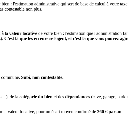
 bien : l'estimation administrative qui sert de base de calcul à votre taxe
pas contestable non plus.
x à la
valeur locative
de votre bien : l'estimation que l'administration fa
s).
C'est là que les erreurs se logent, et c'est là que vous pouvez agir
 la commune.
Subi, non contestable.
es…), de la
catégorie du bien
et des
dépendances
(cave, garage, park
ur la valeur locative, pour un écart moyen confirmé de
260 € par an
.