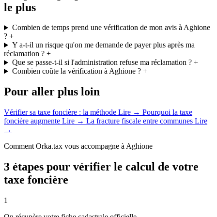
le plus
Combien de temps prend une vérification de mon avis à Aghione
?
+
Y a-t-il un risque qu'on me demande de payer plus après ma
réclamation ?
+
Que se passe-t-il si l'administration refuse ma réclamation ?
+
Combien coûte la vérification à Aghione ?
+
Pour aller plus loin
Vérifier sa taxe foncière : la méthode
Lire →
Pourquoi la taxe
foncière augmente
Lire →
La fracture fiscale entre communes
Lire
→
Comment Orka.tax vous accompagne à Aghione
3 étapes pour vérifier le calcul de votre
taxe foncière
1
On récupère votre fiche cadastrale officielle