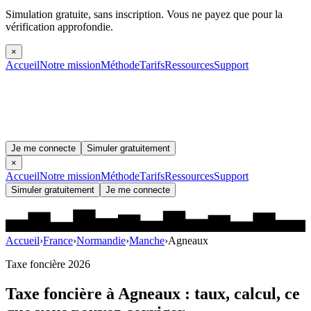
Simulation gratuite, sans inscription.
Vous ne payez que pour la
vérification approfondie.
×
Accueil
Notre mission
Méthode
Tarifs
Ressources
Support
Je me connecte
Simuler gratuitement
×
Accueil
Notre mission
Méthode
Tarifs
Ressources
Support
Simuler gratuitement
Je me connecte
Accueil
›
France
›
Normandie
›
Manche
›
Agneaux
Taxe foncière 2026
Taxe foncière à
Agneaux
: taux, calcul, ce