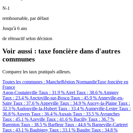
N-1
remboursable, par défaut
Jusqu'à 6 ans
de rétroactif selon décision
Voir aussi : taxe foncière dans d'autres
communes
Comparez les taux pratiqués ailleurs.
Toutes les communes : Manche
Région Normandie
Taxe foncière en
France
Agon-Coutainville
Taux : 31.9 %
Airel
Taux : 38.6 %
Amigny
Taux : 23.4 %
Anctoville-sur-Boscq
Taux : 45.9 %
Anneville-en-
Saire
Taux : 37.6 %
Appeville
Taux : 34.9 %
Aucey-la-Plaine
Taux :
32.3 %
Audouville-la-Hubert
Taux : 33.4 %
Aumeville-Lestre
Taux :
36.8 %
Auvers
Taux : 36.4 %
Auxais
Taux : 33.5 %
Avranches
Taux : 45.1 %
Azeville
Taux : 41.6 %
Bacilly
Taux : 36.7 %
Barenton
Taux : 38.5 %
Barfleur
Taux : 44.6 %
Barneville-Carteret
Taux : 43.1 %
Baubigny
Taux : 33.1 %
Baudre
Taux : 34.8 %