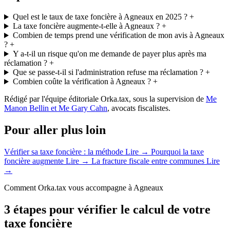
Quel est le taux de taxe foncière à Agneaux en 2025 ?
+
La taxe foncière augmente-t-elle à Agneaux ?
+
Combien de temps prend une vérification de mon avis à Agneaux
?
+
Y a-t-il un risque qu'on me demande de payer plus après ma
réclamation ?
+
Que se passe-t-il si l'administration refuse ma réclamation ?
+
Combien coûte la vérification à Agneaux ?
+
Rédigé par l'équipe éditoriale Orka.tax, sous la supervision de
Me
Manon Bellin et Me Gary Cahn
, avocats fiscalistes.
Pour aller plus loin
Vérifier sa taxe foncière : la méthode
Lire →
Pourquoi la taxe
foncière augmente
Lire →
La fracture fiscale entre communes
Lire
→
Comment Orka.tax vous accompagne à Agneaux
3 étapes pour vérifier le calcul de votre
taxe foncière