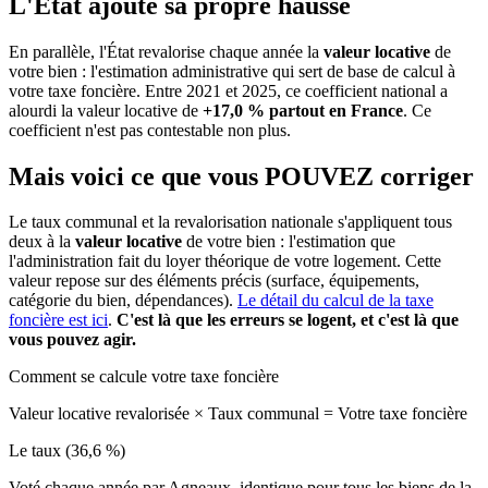
L'État ajoute sa propre hausse
En parallèle, l'État revalorise chaque année la
valeur locative
de
votre bien : l'estimation administrative qui sert de base de calcul à
votre taxe foncière. Entre 2021 et 2025, ce coefficient national a
alourdi la valeur locative de
+17,0 % partout en France
. Ce
coefficient n'est pas contestable non plus.
Mais voici ce que vous
POUVEZ
corriger
Le taux communal et la revalorisation nationale s'appliquent tous
deux à la
valeur locative
de votre bien : l'estimation que
l'administration fait du loyer théorique de votre logement. Cette
valeur repose sur des éléments précis (surface, équipements,
catégorie du bien, dépendances).
Le détail du calcul de la taxe
foncière est ici
.
C'est là que les erreurs se logent, et c'est là que
vous pouvez agir.
Comment se calcule votre taxe foncière
Valeur locative revalorisée
×
Taux communal
=
Votre taxe foncière
Le taux (36,6 %)
Voté chaque année par Agneaux, identique pour tous les biens de la