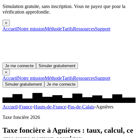
Simulation gratuite, sans inscription.
Vous ne payez que pour la
vérification approfondie.
×
Accueil
Notre mission
Méthode
Tarifs
Ressources
Support
Je me connecte
Simuler gratuitement
×
Accueil
Notre mission
Méthode
Tarifs
Ressources
Support
Simuler gratuitement
Je me connecte
Accueil
›
France
›
Hauts-de-France
›
Pas-de-Calais
›
Agnières
Taxe foncière 2026
Taxe foncière à
Agnières
: taux, calcul, ce