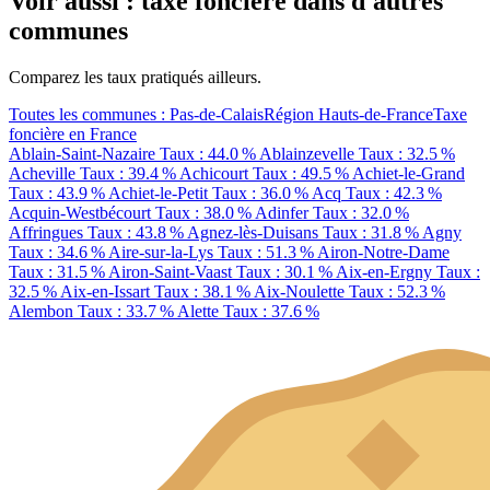
Voir aussi : taxe foncière dans d'autres
communes
Comparez les taux pratiqués ailleurs.
Toutes les communes : Pas-de-Calais
Région Hauts-de-France
Taxe
foncière en France
Ablain-Saint-Nazaire
Taux : 44.0 %
Ablainzevelle
Taux : 32.5 %
Acheville
Taux : 39.4 %
Achicourt
Taux : 49.5 %
Achiet-le-Grand
Taux : 43.9 %
Achiet-le-Petit
Taux : 36.0 %
Acq
Taux : 42.3 %
Acquin-Westbécourt
Taux : 38.0 %
Adinfer
Taux : 32.0 %
Affringues
Taux : 43.8 %
Agnez-lès-Duisans
Taux : 31.8 %
Agny
Taux : 34.6 %
Aire-sur-la-Lys
Taux : 51.3 %
Airon-Notre-Dame
Taux : 31.5 %
Airon-Saint-Vaast
Taux : 30.1 %
Aix-en-Ergny
Taux :
32.5 %
Aix-en-Issart
Taux : 38.1 %
Aix-Noulette
Taux : 52.3 %
Alembon
Taux : 33.7 %
Alette
Taux : 37.6 %