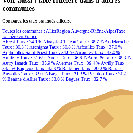
Voir aussi : taxe foncière dans d'autres
communes
Comparez les taux pratiqués ailleurs.
Toutes les communes : Allier
Région Auvergne-Rhône-Alpes
Taxe
foncière en France
Abrest
Taux : 34.1 %
Ainay-le-Château
Taux : 38.7 %
Andelaroche
Taux : 30.3 %
Archignat
Taux : 30.8 %
Arfeuilles
Taux : 37.0 %
Arpheuilles-Saint-Priest
Taux : 34.0 %
Arronnes
Taux : 33.0 %
Aubigny
Taux : 31.6 %
Audes
Taux : 36.6 %
Aurouër
Taux : 38.3 %
Autry-Issards
Taux : 35.9 %
Avermes
Taux : 39.4 %
Avrilly
Taux :
33.5 %
Bagneux
Taux : 32.9 %
Barberier
Taux : 29.2 %
Barrais-
Bussolles
Taux : 33.0 %
Bayet
Taux : 31.3 %
Beaulon
Taux : 31.4
%
Beaune-d'Allier
Taux : 33.0 %
Bègues
Taux : 32.7 %