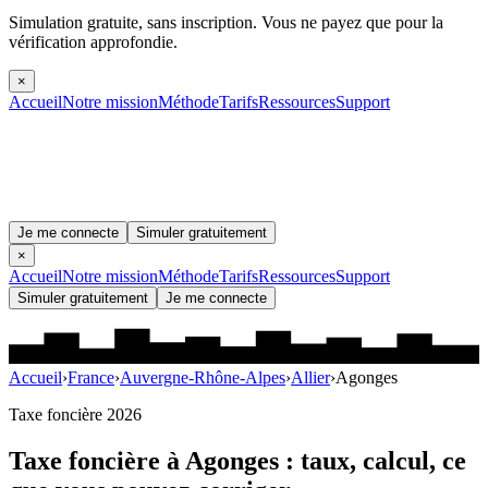
Simulation gratuite, sans inscription.
Vous ne payez que pour la
vérification approfondie.
×
Accueil
Notre mission
Méthode
Tarifs
Ressources
Support
Je me connecte
Simuler gratuitement
×
Accueil
Notre mission
Méthode
Tarifs
Ressources
Support
Simuler gratuitement
Je me connecte
Accueil
›
France
›
Auvergne-Rhône-Alpes
›
Allier
›
Agonges
Taxe foncière 2026
Taxe foncière à
Agonges
: taux, calcul, ce