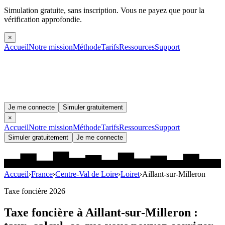
Simulation gratuite, sans inscription.
Vous ne payez que pour la
vérification approfondie.
×
Accueil
Notre mission
Méthode
Tarifs
Ressources
Support
Je me connecte
Simuler gratuitement
×
Accueil
Notre mission
Méthode
Tarifs
Ressources
Support
Simuler gratuitement
Je me connecte
Accueil
›
France
›
Centre-Val de Loire
›
Loiret
›
Aillant-sur-Milleron
Taxe foncière 2026
Taxe foncière à
Aillant-sur-Milleron
: