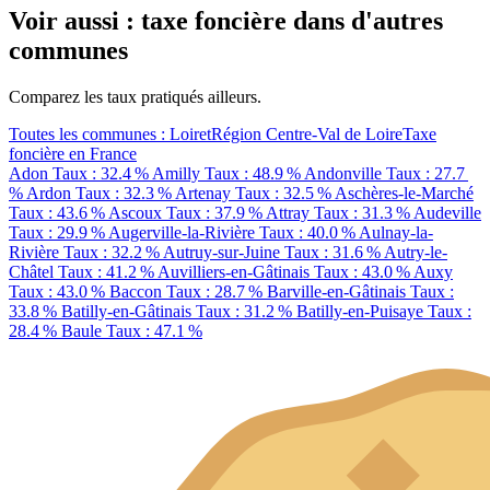
Voir aussi : taxe foncière dans d'autres
communes
Comparez les taux pratiqués ailleurs.
Toutes les communes : Loiret
Région Centre-Val de Loire
Taxe
foncière en France
Adon
Taux : 32.4 %
Amilly
Taux : 48.9 %
Andonville
Taux : 27.7
%
Ardon
Taux : 32.3 %
Artenay
Taux : 32.5 %
Aschères-le-Marché
Taux : 43.6 %
Ascoux
Taux : 37.9 %
Attray
Taux : 31.3 %
Audeville
Taux : 29.9 %
Augerville-la-Rivière
Taux : 40.0 %
Aulnay-la-
Rivière
Taux : 32.2 %
Autruy-sur-Juine
Taux : 31.6 %
Autry-le-
Châtel
Taux : 41.2 %
Auvilliers-en-Gâtinais
Taux : 43.0 %
Auxy
Taux : 43.0 %
Baccon
Taux : 28.7 %
Barville-en-Gâtinais
Taux :
33.8 %
Batilly-en-Gâtinais
Taux : 31.2 %
Batilly-en-Puisaye
Taux :
28.4 %
Baule
Taux : 47.1 %