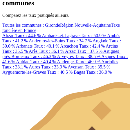
communes
Comparez les taux pratiqués ailleurs.
Toutes les communes : Gironde
Région Nouvelle-Aquitaine
Taxe
foncière en France
Abzac
Taux : 44.6 %
Ambarès-et-Lagrave
Taux : 50.9 %
Ambès
Taux : 41.2 %
Andernos-les-Bains
Taux : 34.7 %
Anglade
Taux :
30.0 %
Arbanats
Taux : 40.1 %
Arcachon
Taux : 42.4 %
Arcins
Taux : 35.5 %
Arès
Taux : 36.1 %
Arsac
Taux : 37.5 %
Artigues-
près-Bordeaux
Taux : 46.3 %
Arveyres
Taux : 38.5 %
Asques
Taux :
41.6 %
Aubiac
Taux : 40.4 %
Audenge
Taux : 46.9 %
Auriolles
Taux : 33.1 %
Auros
Taux : 33.9 %
Avensan
Taux : 35.5 %
Ayguemorte-les-Graves
Taux : 40.5 %
Bagas
Taux : 36.0 %