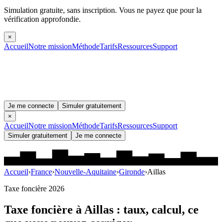
Simulation gratuite, sans inscription.
Vous ne payez que pour la
vérification approfondie.
×
Accueil
Notre mission
Méthode
Tarifs
Ressources
Support
Je me connecte
Simuler gratuitement
×
Accueil
Notre mission
Méthode
Tarifs
Ressources
Support
Simuler gratuitement
Je me connecte
Accueil
›
France
›
Nouvelle-Aquitaine
›
Gironde
›
Aillas
Taxe foncière 2026
Taxe foncière à
Aillas
: taux, calcul, ce