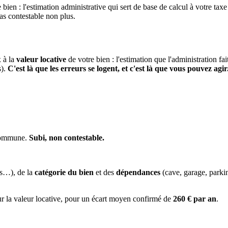
 bien : l'estimation administrative qui sert de base de calcul à votre taxe
pas contestable non plus.
x à la
valeur locative
de votre bien : l'estimation que l'administration fa
s).
C'est là que les erreurs se logent, et c'est là que vous pouvez agir
 commune.
Subi, non contestable.
es…), de la
catégorie du bien
et des
dépendances
(cave, garage, park
ur la valeur locative, pour un écart moyen confirmé de
260 € par an
.