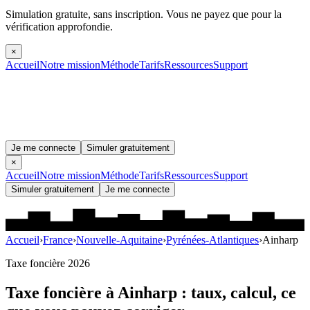
Simulation gratuite, sans inscription.
Vous ne payez que pour la
vérification approfondie.
×
Accueil
Notre mission
Méthode
Tarifs
Ressources
Support
Je me connecte
Simuler gratuitement
×
Accueil
Notre mission
Méthode
Tarifs
Ressources
Support
Simuler gratuitement
Je me connecte
Accueil
›
France
›
Nouvelle-Aquitaine
›
Pyrénées-Atlantiques
›
Ainharp
Taxe foncière 2026
Taxe foncière à
Ainharp
: taux, calcul, ce