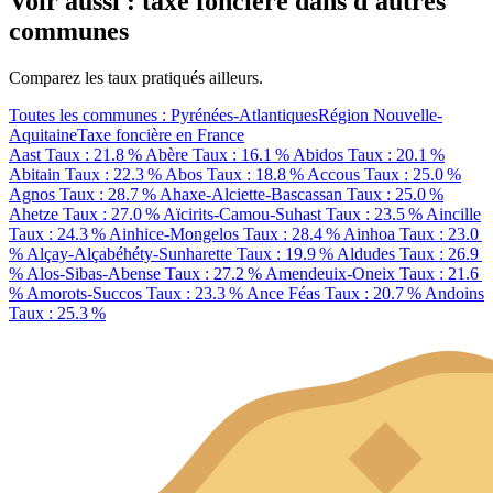
Voir aussi : taxe foncière dans d'autres
communes
Comparez les taux pratiqués ailleurs.
Toutes les communes : Pyrénées-Atlantiques
Région Nouvelle-
Aquitaine
Taxe foncière en France
Aast
Taux : 21.8 %
Abère
Taux : 16.1 %
Abidos
Taux : 20.1 %
Abitain
Taux : 22.3 %
Abos
Taux : 18.8 %
Accous
Taux : 25.0 %
Agnos
Taux : 28.7 %
Ahaxe-Alciette-Bascassan
Taux : 25.0 %
Ahetze
Taux : 27.0 %
Aïcirits-Camou-Suhast
Taux : 23.5 %
Aincille
Taux : 24.3 %
Ainhice-Mongelos
Taux : 28.4 %
Ainhoa
Taux : 23.0
%
Alçay-Alçabéhéty-Sunharette
Taux : 19.9 %
Aldudes
Taux : 26.9
%
Alos-Sibas-Abense
Taux : 27.2 %
Amendeuix-Oneix
Taux : 21.6
%
Amorots-Succos
Taux : 23.3 %
Ance Féas
Taux : 20.7 %
Andoins
Taux : 25.3 %