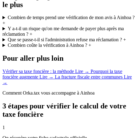
le plus
Combien de temps prend une vérification de mon avis à Ainhoa ?
+
Y a-t-il un risque qu'on me demande de payer plus après ma
réclamation ?
+
Que se passe-t-il si l'administration refuse ma réclamation ?
+
Combien coûte la vérification à Ainhoa ?
+
Pour aller plus loin
Vérifier sa taxe foncière : la méthode
Lire →
Pourquoi la taxe
foncière augmente
Lire →
La fracture fiscale entre communes
Lire
→
Comment Orka.tax vous accompagne à Ainhoa
3 étapes pour vérifier le calcul de votre
taxe foncière
1
On récupère votre fiche cadastrale officielle