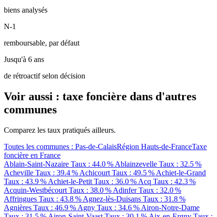
biens analysés
N-1
remboursable, par défaut
Jusqu'à 6 ans
de rétroactif selon décision
Voir aussi : taxe foncière dans d'autres
communes
Comparez les taux pratiqués ailleurs.
Toutes les communes : Pas-de-Calais
Région Hauts-de-France
Taxe
foncière en France
Ablain-Saint-Nazaire
Taux : 44.0 %
Ablainzevelle
Taux : 32.5 %
Acheville
Taux : 39.4 %
Achicourt
Taux : 49.5 %
Achiet-le-Grand
Taux : 43.9 %
Achiet-le-Petit
Taux : 36.0 %
Acq
Taux : 42.3 %
Acquin-Westbécourt
Taux : 38.0 %
Adinfer
Taux : 32.0 %
Affringues
Taux : 43.8 %
Agnez-lès-Duisans
Taux : 31.8 %
Agnières
Taux : 46.9 %
Agny
Taux : 34.6 %
Airon-Notre-Dame
Taux : 31.5 %
Airon-Saint-Vaast
Taux : 30.1 %
Aix-en-Ergny
Taux :