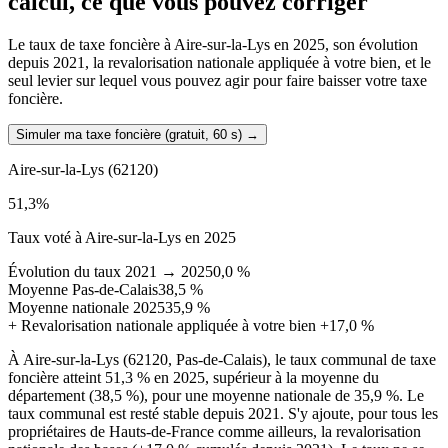
calcul, ce que vous pouvez corriger
Le taux de taxe foncière à Aire-sur-la-Lys en 2025, son évolution
depuis 2021, la revalorisation nationale appliquée à votre bien, et le
seul levier sur lequel vous pouvez agir pour faire baisser votre taxe
foncière.
Simuler ma taxe foncière (gratuit, 60 s)
→
Aire-sur-la-Lys
(62120)
51,3
%
Taux voté à Aire-sur-la-Lys en 2025
Évolution du taux 2021 → 2025
0,0 %
Moyenne Pas-de-Calais
38,5 %
Moyenne nationale 2025
35,9 %
+
Revalorisation nationale appliquée à votre bien
+17,0 %
À Aire-sur-la-Lys (62120, Pas-de-Calais), le taux communal de taxe
foncière atteint 51,3 % en 2025, supérieur à la moyenne du
département (38,5 %), pour une moyenne nationale de 35,9 %. Le
taux communal est resté stable depuis 2021. S'y ajoute, pour tous les
propriétaires de Hauts-de-France comme ailleurs, la revalorisation