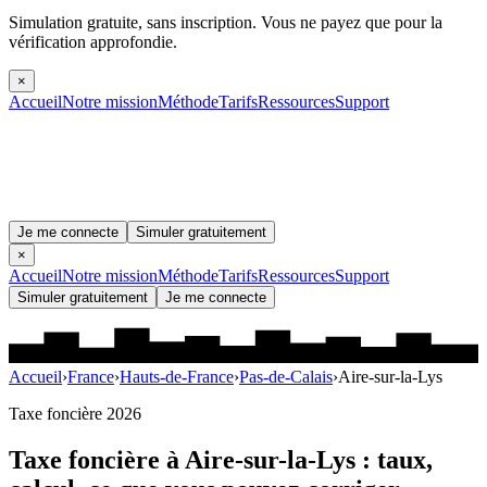
Simulation gratuite, sans inscription.
Vous ne payez que pour la
vérification approfondie.
×
Accueil
Notre mission
Méthode
Tarifs
Ressources
Support
Je me connecte
Simuler gratuitement
×
Accueil
Notre mission
Méthode
Tarifs
Ressources
Support
Simuler gratuitement
Je me connecte
Accueil
›
France
›
Hauts-de-France
›
Pas-de-Calais
›
Aire-sur-la-Lys
Taxe foncière 2026
Taxe foncière à
Aire-sur-la-Lys
: taux,