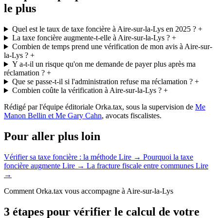
le plus
Quel est le taux de taxe foncière à Aire-sur-la-Lys en 2025 ?
+
La taxe foncière augmente-t-elle à Aire-sur-la-Lys ?
+
Combien de temps prend une vérification de mon avis à Aire-sur-
la-Lys ?
+
Y a-t-il un risque qu'on me demande de payer plus après ma
réclamation ?
+
Que se passe-t-il si l'administration refuse ma réclamation ?
+
Combien coûte la vérification à Aire-sur-la-Lys ?
+
Rédigé par l'équipe éditoriale Orka.tax, sous la supervision de
Me
Manon Bellin et Me Gary Cahn
, avocats fiscalistes.
Pour aller plus loin
Vérifier sa taxe foncière : la méthode
Lire →
Pourquoi la taxe
foncière augmente
Lire →
La fracture fiscale entre communes
Lire
→
Comment Orka.tax vous accompagne à Aire-sur-la-Lys
3 étapes pour vérifier le calcul de votre