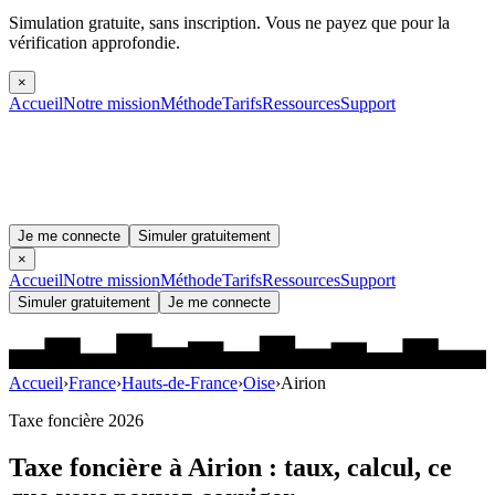
Simulation gratuite, sans inscription.
Vous ne payez que pour la
vérification approfondie.
×
Accueil
Notre mission
Méthode
Tarifs
Ressources
Support
Je me connecte
Simuler gratuitement
×
Accueil
Notre mission
Méthode
Tarifs
Ressources
Support
Simuler gratuitement
Je me connecte
Accueil
›
France
›
Hauts-de-France
›
Oise
›
Airion
Taxe foncière 2026
Taxe foncière à
Airion
: taux, calcul, ce