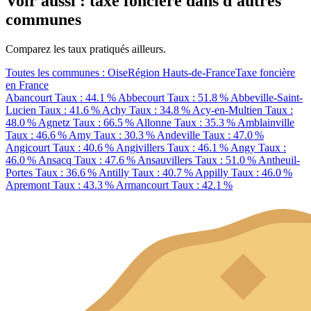
Voir aussi : taxe foncière dans d'autres
communes
Comparez les taux pratiqués ailleurs.
Toutes les communes : Oise
Région Hauts-de-France
Taxe foncière
en France
Abancourt
Taux : 44.1 %
Abbecourt
Taux : 51.8 %
Abbeville-Saint-
Lucien
Taux : 41.6 %
Achy
Taux : 34.8 %
Acy-en-Multien
Taux :
48.0 %
Agnetz
Taux : 66.5 %
Allonne
Taux : 35.3 %
Amblainville
Taux : 46.6 %
Amy
Taux : 30.3 %
Andeville
Taux : 47.0 %
Angicourt
Taux : 40.6 %
Angivillers
Taux : 46.1 %
Angy
Taux :
46.0 %
Ansacq
Taux : 47.6 %
Ansauvillers
Taux : 51.0 %
Antheuil-
Portes
Taux : 36.6 %
Antilly
Taux : 40.7 %
Appilly
Taux : 46.0 %
Apremont
Taux : 43.3 %
Armancourt
Taux : 42.1 %