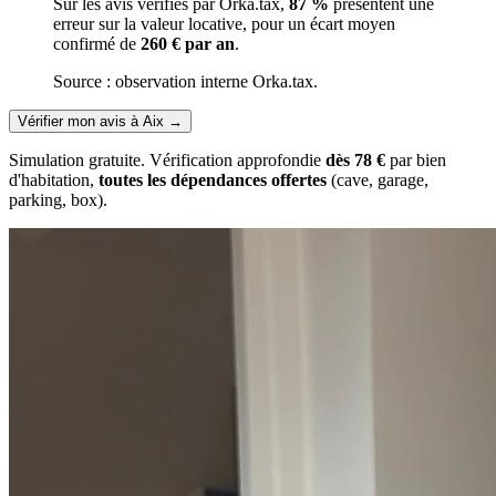
Sur les avis vérifiés par Orka.tax,
87 %
présentent une
erreur sur la valeur locative, pour un écart moyen
confirmé de
260 € par an
.
Source : observation interne Orka.tax.
Vérifier mon avis à Aix
→
Simulation gratuite. Vérification approfondie
dès 78 €
par bien
d'habitation,
toutes les dépendances offertes
(cave, garage,
parking, box).