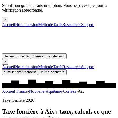
Simulation gratuite, sans inscription.
Vous ne payez que pour la
vérification approfondie.
×
Accueil
Notre mission
Méthode
Tarifs
Ressources
Support
Je me connecte
Simuler gratuitement
×
Accueil
Notre mission
Méthode
Tarifs
Ressources
Support
Simuler gratuitement
Je me connecte
Accueil
›
France
›
Nouvelle-Aquitaine
›
Corrèze
›
Aix
Taxe foncière 2026
Taxe foncière à
Aix
: taux, calcul, ce que