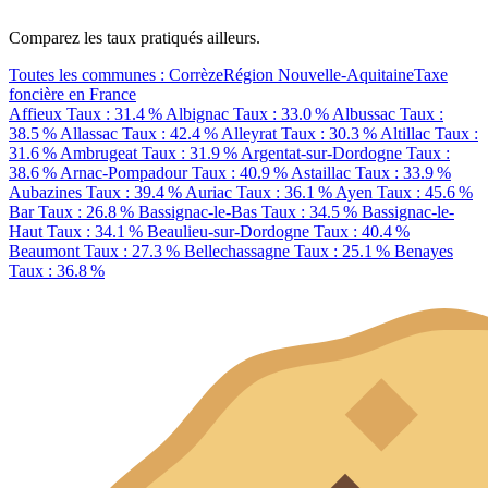
Comparez les taux pratiqués ailleurs.
Toutes les communes : Corrèze
Région Nouvelle-Aquitaine
Taxe
foncière en France
Affieux
Taux : 31.4 %
Albignac
Taux : 33.0 %
Albussac
Taux :
38.5 %
Allassac
Taux : 42.4 %
Alleyrat
Taux : 30.3 %
Altillac
Taux :
31.6 %
Ambrugeat
Taux : 31.9 %
Argentat-sur-Dordogne
Taux :
38.6 %
Arnac-Pompadour
Taux : 40.9 %
Astaillac
Taux : 33.9 %
Aubazines
Taux : 39.4 %
Auriac
Taux : 36.1 %
Ayen
Taux : 45.6 %
Bar
Taux : 26.8 %
Bassignac-le-Bas
Taux : 34.5 %
Bassignac-le-
Haut
Taux : 34.1 %
Beaulieu-sur-Dordogne
Taux : 40.4 %
Beaumont
Taux : 27.3 %
Bellechassagne
Taux : 25.1 %
Benayes
Taux : 36.8 %