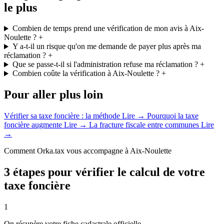
le plus
Combien de temps prend une vérification de mon avis à Aix-
Noulette ?
+
Y a-t-il un risque qu'on me demande de payer plus après ma
réclamation ?
+
Que se passe-t-il si l'administration refuse ma réclamation ?
+
Combien coûte la vérification à Aix-Noulette ?
+
Pour aller plus loin
Vérifier sa taxe foncière : la méthode
Lire →
Pourquoi la taxe
foncière augmente
Lire →
La fracture fiscale entre communes
Lire
→
Comment Orka.tax vous accompagne à Aix-Noulette
3 étapes pour vérifier le calcul de votre
taxe foncière
1
On récupère votre fiche cadastrale officielle