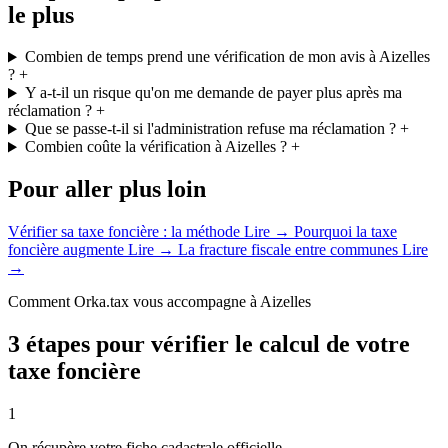
le plus
Combien de temps prend une vérification de mon avis à Aizelles
?
+
Y a-t-il un risque qu'on me demande de payer plus après ma
réclamation ?
+
Que se passe-t-il si l'administration refuse ma réclamation ?
+
Combien coûte la vérification à Aizelles ?
+
Pour aller plus loin
Vérifier sa taxe foncière : la méthode
Lire →
Pourquoi la taxe
foncière augmente
Lire →
La fracture fiscale entre communes
Lire
→
Comment Orka.tax vous accompagne à Aizelles
3 étapes pour vérifier le calcul de votre
taxe foncière
1
On récupère votre fiche cadastrale officielle