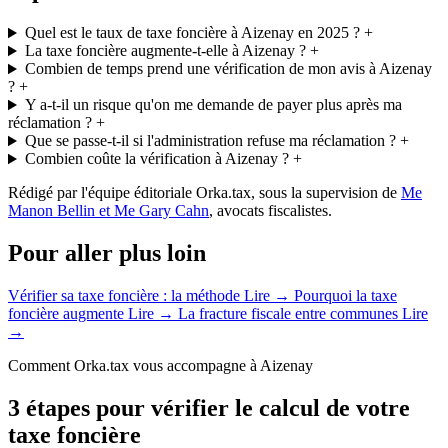
Quel est le taux de taxe foncière à Aizenay en 2025 ?
+
La taxe foncière augmente-t-elle à Aizenay ?
+
Combien de temps prend une vérification de mon avis à Aizenay
?
+
Y a-t-il un risque qu'on me demande de payer plus après ma
réclamation ?
+
Que se passe-t-il si l'administration refuse ma réclamation ?
+
Combien coûte la vérification à Aizenay ?
+
Rédigé par l'équipe éditoriale Orka.tax, sous la supervision de
Me
Manon Bellin et Me Gary Cahn
, avocats fiscalistes.
Pour aller plus loin
Vérifier sa taxe foncière : la méthode
Lire →
Pourquoi la taxe
foncière augmente
Lire →
La fracture fiscale entre communes
Lire
→
Comment Orka.tax vous accompagne à Aizenay
3 étapes pour vérifier le calcul de votre
taxe foncière