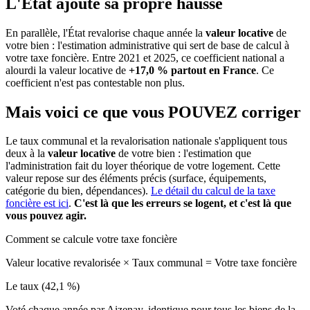
L'État ajoute sa propre hausse
En parallèle, l'État revalorise chaque année la
valeur locative
de
votre bien : l'estimation administrative qui sert de base de calcul à
votre taxe foncière. Entre 2021 et 2025, ce coefficient national a
alourdi la valeur locative de
+17,0 % partout en France
. Ce
coefficient n'est pas contestable non plus.
Mais voici ce que vous
POUVEZ
corriger
Le taux communal et la revalorisation nationale s'appliquent tous
deux à la
valeur locative
de votre bien : l'estimation que
l'administration fait du loyer théorique de votre logement. Cette
valeur repose sur des éléments précis (surface, équipements,
catégorie du bien, dépendances).
Le détail du calcul de la taxe
foncière est ici
.
C'est là que les erreurs se logent, et c'est là que
vous pouvez agir.
Comment se calcule votre taxe foncière
Valeur locative revalorisée
×
Taux communal
=
Votre taxe foncière
Le taux (42,1 %)
Voté chaque année par Aizenay, identique pour tous les biens de la