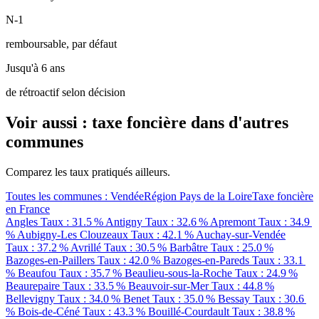
N-1
remboursable, par défaut
Jusqu'à 6 ans
de rétroactif selon décision
Voir aussi : taxe foncière dans d'autres
communes
Comparez les taux pratiqués ailleurs.
Toutes les communes : Vendée
Région Pays de la Loire
Taxe foncière
en France
Angles
Taux : 31.5 %
Antigny
Taux : 32.6 %
Apremont
Taux : 34.9
%
Aubigny-Les Clouzeaux
Taux : 42.1 %
Auchay-sur-Vendée
Taux : 37.2 %
Avrillé
Taux : 30.5 %
Barbâtre
Taux : 25.0 %
Bazoges-en-Paillers
Taux : 42.0 %
Bazoges-en-Pareds
Taux : 33.1
%
Beaufou
Taux : 35.7 %
Beaulieu-sous-la-Roche
Taux : 24.9 %
Beaurepaire
Taux : 33.5 %
Beauvoir-sur-Mer
Taux : 44.8 %
Bellevigny
Taux : 34.0 %
Benet
Taux : 35.0 %
Bessay
Taux : 30.6
%
Bois-de-Céné
Taux : 43.3 %
Bouillé-Courdault
Taux : 38.8 %