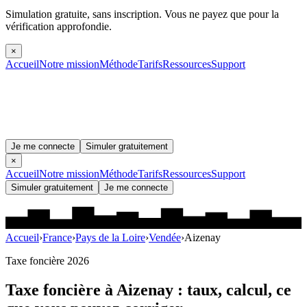
Simulation gratuite, sans inscription.
Vous ne payez que pour la
vérification approfondie.
×
Accueil
Notre mission
Méthode
Tarifs
Ressources
Support
Je me connecte
Simuler gratuitement
×
Accueil
Notre mission
Méthode
Tarifs
Ressources
Support
Simuler gratuitement
Je me connecte
Accueil
›
France
›
Pays de la Loire
›
Vendée
›
Aizenay
Taxe foncière 2026
Taxe foncière à
Aizenay
: taux, calcul, ce