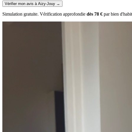
Vérifier mon avis à Aizy-Jouy
→
Simulation gratuite. Vérification approfondie
dès 78 €
par bien d'habi