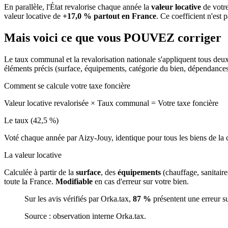
En parallèle, l'État revalorise chaque année la
valeur locative
de votre
valeur locative de
+17,0 % partout en France
. Ce coefficient n'est 
Mais voici ce que vous
POUVEZ
corriger
Le taux communal et la revalorisation nationale s'appliquent tous deu
éléments précis (surface, équipements, catégorie du bien, dépendance
Comment se calcule votre taxe foncière
Valeur locative revalorisée
×
Taux communal
=
Votre taxe foncière
Le taux (42,5 %)
Voté chaque année par Aizy-Jouy, identique pour tous les biens de 
La valeur locative
Calculée à partir de la
surface
, des
équipements
(chauffage, sanitair
toute la France.
Modifiable
en cas d'erreur sur votre bien.
Sur les avis vérifiés par Orka.tax,
87 %
présentent une erreur s
Source : observation interne Orka.tax.