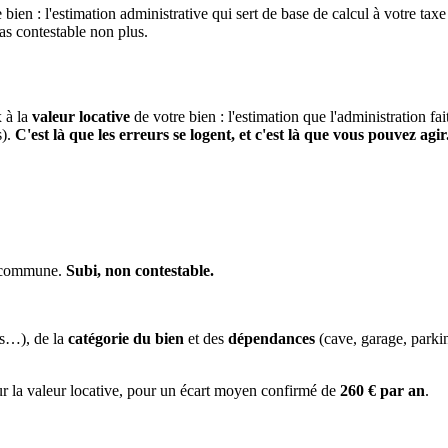
 bien : l'estimation administrative qui sert de base de calcul à votre taxe
pas contestable non plus.
x à la
valeur locative
de votre bien : l'estimation que l'administration fa
s).
C'est là que les erreurs se logent, et c'est là que vous pouvez agir
la commune.
Subi, non contestable.
es…), de la
catégorie du bien
et des
dépendances
(cave, garage, park
ur la valeur locative, pour un écart moyen confirmé de
260 € par an
.