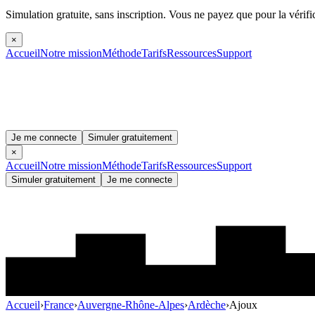
Simulation gratuite, sans inscription.
Vous ne payez que pour la vérifi
×
Accueil
Notre mission
Méthode
Tarifs
Ressources
Support
Je me connecte
Simuler gratuitement
×
Accueil
Notre mission
Méthode
Tarifs
Ressources
Support
Simuler gratuitement
Je me connecte
Accueil
›
France
›
Auvergne-Rhône-Alpes
›
Ardèche
›
Ajoux