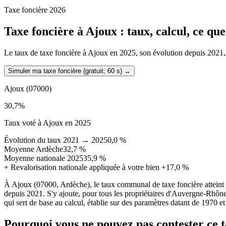
Taxe foncière 2026
Taxe foncière à
Ajoux
: taux, calcul, ce qu
Le taux de taxe foncière à Ajoux en 2025, son évolution depuis 2021, la
Simuler ma taxe foncière (gratuit, 60 s)
→
Ajoux
(07000)
30,7
%
Taux voté à Ajoux en 2025
Évolution du taux 2021 → 2025
0,0 %
Moyenne Ardèche
32,7 %
Moyenne nationale 2025
35,9 %
+
Revalorisation nationale appliquée à votre bien
+17,0 %
À Ajoux (07000, Ardèche), le taux communal de taxe foncière atteint
depuis 2021. S'y ajoute, pour tous les propriétaires d'Auvergne-Rhône
qui sert de base au calcul, établie sur des paramètres datant de 1970 et
Pourquoi vous ne pouvez pas contester ce 