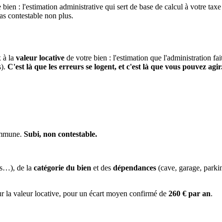
 bien : l'estimation administrative qui sert de base de calcul à votre taxe
pas contestable non plus.
x à la
valeur locative
de votre bien : l'estimation que l'administration fa
s).
C'est là que les erreurs se logent, et c'est là que vous pouvez agir
commune.
Subi, non contestable.
es…), de la
catégorie du bien
et des
dépendances
(cave, garage, park
ur la valeur locative, pour un écart moyen confirmé de
260 € par an
.