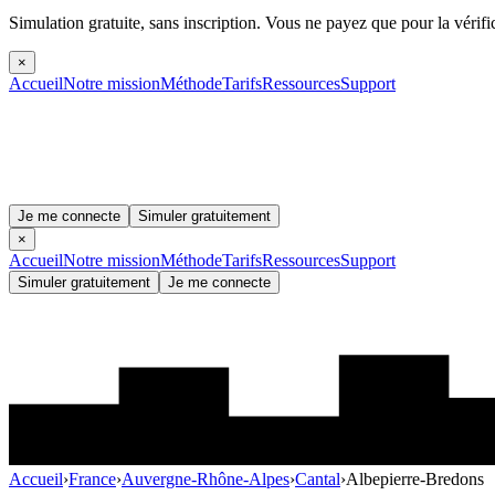
Simulation gratuite, sans inscription.
Vous ne payez que pour la vérifi
×
Accueil
Notre mission
Méthode
Tarifs
Ressources
Support
Je me connecte
Simuler gratuitement
×
Accueil
Notre mission
Méthode
Tarifs
Ressources
Support
Simuler gratuitement
Je me connecte
Accueil
›
France
›
Auvergne-Rhône-Alpes
›
Cantal
›
Albepierre-Bredons