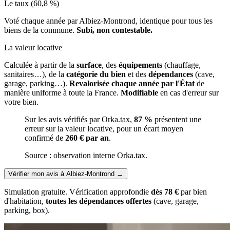
Le taux (60,8 %)
Voté chaque année par Albiez-Montrond, identique pour tous les
biens de la commune.
Subi, non contestable.
La valeur locative
Calculée à partir de la
surface
, des
équipements
(chauffage,
sanitaires…), de la
catégorie du bien
et des
dépendances
(cave,
garage, parking…).
Revalorisée chaque année par l'État
de
manière uniforme à toute la France.
Modifiable
en cas d'erreur sur
votre bien.
Sur les avis vérifiés par Orka.tax,
87 %
présentent une
erreur sur la valeur locative, pour un écart moyen
confirmé de
260 € par an
.
Source : observation interne Orka.tax.
Vérifier mon avis à Albiez-Montrond
→
Simulation gratuite. Vérification approfondie
dès 78 €
par bien
d'habitation,
toutes les dépendances offertes
(cave, garage,
parking, box).