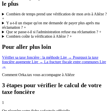
le plus
Combien de temps prend une vérification de mon avis à Alièze ?
+
Y a-t-il un risque qu'on me demande de payer plus après ma
réclamation ?
+
Que se passe-t-il si l'administration refuse ma réclamation ?
+
Combien coûte la vérification à Alièze ?
+
Pour aller plus loin
Vérifier sa taxe foncière : la méthode
Lire →
Pourquoi la taxe
foncière augmente
Lire →
La fracture fiscale entre communes
Lire
→
Comment Orka.tax vous accompagne à Alièze
3 étapes pour vérifier le calcul de votre
taxe foncière
1
On récupère votre fiche cadastrale officielle