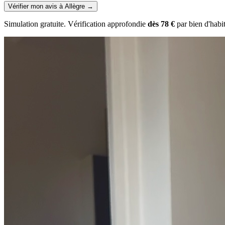
Vérifier mon avis à Allègre
→
Simulation gratuite. Vérification approfondie
dès 78 €
par bien d'habi