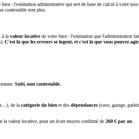
 bien : l'estimation administrative qui sert de base de calcul à votre taxe
pas contestable non plus.
x à la
valeur locative
de votre bien : l'estimation que l'administration fa
s).
C'est là que les erreurs se logent, et c'est là que vous pouvez agir
commune.
Subi, non contestable.
es…), de la
catégorie du bien
et des
dépendances
(cave, garage, park
ur la valeur locative, pour un écart moyen confirmé de
260 € par an
.