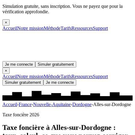
Simulation gratuite, sans inscription.
Vous ne payez que pour la
vérification approfondie.
×
Accueil
Notre mission
Méthode
Tarifs
Ressources
Support
Je me connecte
Simuler gratuitement
×
Accueil
Notre mission
Méthode
Tarifs
Ressources
Support
Simuler gratuitement
Je me connecte
Accueil
›
France
›
Nouvelle-Aquitaine
›
Dordogne
›
Alles-sur-Dordogne
Taxe foncière 2026
Taxe foncière à
Alles-sur-Dordogne
: