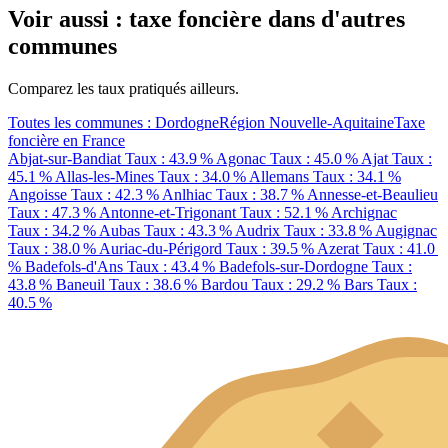
Voir aussi : taxe foncière dans d'autres
communes
Comparez les taux pratiqués ailleurs.
Toutes les communes : Dordogne
Région Nouvelle-Aquitaine
Taxe
foncière en France
Abjat-sur-Bandiat
Taux : 43.9 %
Agonac
Taux : 45.0 %
Ajat
Taux :
45.1 %
Allas-les-Mines
Taux : 34.0 %
Allemans
Taux : 34.1 %
Angoisse
Taux : 42.3 %
Anlhiac
Taux : 38.7 %
Annesse-et-Beaulieu
Taux : 47.3 %
Antonne-et-Trigonant
Taux : 52.1 %
Archignac
Taux : 34.2 %
Aubas
Taux : 43.3 %
Audrix
Taux : 33.8 %
Augignac
Taux : 38.0 %
Auriac-du-Périgord
Taux : 39.5 %
Azerat
Taux : 41.0
%
Badefols-d'Ans
Taux : 43.4 %
Badefols-sur-Dordogne
Taux :
43.8 %
Baneuil
Taux : 38.6 %
Bardou
Taux : 29.2 %
Bars
Taux :
40.5 %