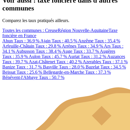
Voir aussi : taxe foncière dans d'autres
communes
Comparez les taux pratiqués ailleurs.
Toutes les communes : Creuse
Région Nouvelle-Aquitaine
Taxe
foncière en France
Ahun
Taux : 36.9 %
Ajain
Taux : 40.5 %
Anzême
Taux : 35.4 %
Arfeuille-Châtain
Taux : 29.8 %
Arrènes
Taux : 34.9 %
Ars
Taux :
34.1 %
Aubusson
Taux : 38.4 %
Auge
Taux : 33.7 %
Augères
Taux : 35.9 %
Aulon
Taux : 45.7 %
Auriat
Taux : 31.2 %
Auzances
Taux : 39.7 %
Azat-Châtenet
Taux : 40.2 %
Azerables
Taux : 37.1 %
Banize
Taux : 31.7 %
Basville
Taux : 28.0 %
Bazelat
Taux : 34.5 %
Beissat
Taux : 25.6 %
Bellegarde-en-Marche
Taux : 37.3 %
Bénévent-l'Abbaye
Taux : 50.7 %