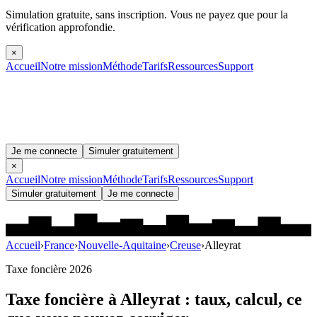
Simulation gratuite, sans inscription.
Vous ne payez que pour la
vérification approfondie.
×
Accueil
Notre mission
Méthode
Tarifs
Ressources
Support
Je me connecte
Simuler gratuitement
×
Accueil
Notre mission
Méthode
Tarifs
Ressources
Support
Simuler gratuitement
Je me connecte
Accueil
›
France
›
Nouvelle-Aquitaine
›
Creuse
›
Alleyrat
Taxe foncière 2026
Taxe foncière à
Alleyrat
: taux, calcul, ce